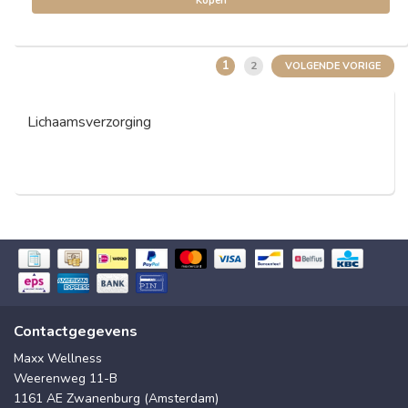
Kopen
1
2
VOLGENDE VORIGE
Lichaamsverzorging
Contactgegevens
Maxx Wellness
Weerenweg 11-B
1161 AE Zwanenburg (Amsterdam)