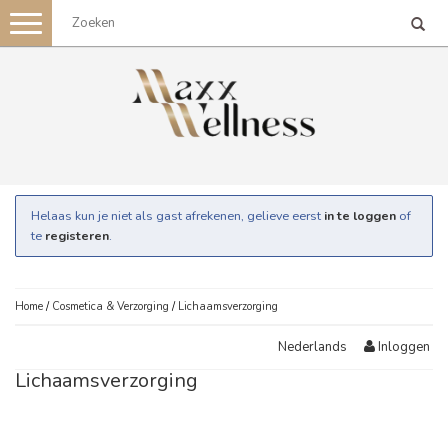
Toggle
navigation
Helaas kun je niet als gast afrekenen, gelieve eerst
in te loggen
of
te
registeren
.
Home
/
Cosmetica & Verzorging
/
Lichaamsverzorging
Inloggen
Nederlands
Lichaamsverzorging