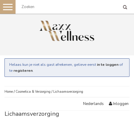
Toggle
navigation
Helaas kun je niet als gast afrekenen, gelieve eerst
in te loggen
of
te
registeren
.
Home
/
Cosmetica & Verzorging
/
Lichaamsverzorging
Inloggen
Nederlands
Lichaamsverzorging