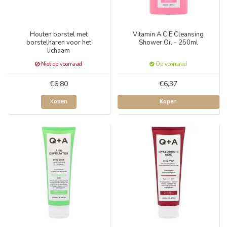
Houten borstel met
Vitamin A.C.E Cleansing
borstelharen voor het
Shower Oil - 250ml
lichaam
Niet op voorraad
Op voorraad
€6,80
€6,37
Kopen
Kopen