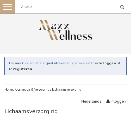
Toggle
navigation
Helaas kun je niet als gast afrekenen, gelieve eerst
in te loggen
of
te
registeren
.
Home
/
Cosmetica & Verzorging
/
Lichaamsverzorging
Inloggen
Nederlands
Lichaamsverzorging