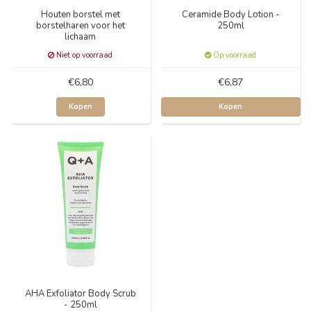
Houten borstel met
Ceramide Body Lotion -
borstelharen voor het
250ml
lichaam
Niet op voorraad
Op voorraad
€6,80
€6,87
Kopen
Kopen
AHA Exfoliator Body Scrub
- 250ml