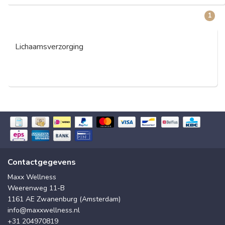
1
Lichaamsverzorging
Contactgegevens
Maxx Wellness
Weerenweg 11-B
1161 AE Zwanenburg (Amsterdam)
info@maxxwellness.nl
+31 204970819