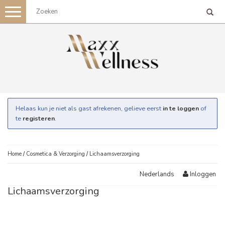
Toggle
navigation
Helaas kun je niet als gast afrekenen, gelieve eerst
in te loggen
of
te
registeren
.
Home
/
Cosmetica & Verzorging
/
Lichaamsverzorging
Inloggen
Nederlands
Lichaamsverzorging