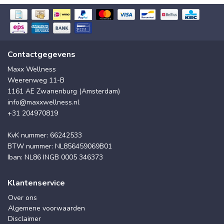
Contactgegevens
Maxx Wellness
Weerenweg 11-B
1161 AE Zwanenburg (Amsterdam)
info@maxxwellness.nl
+31 204970819
KvK nummer: 66242533
BTW nummer: NL856459069B01
Iban: NL86 INGB 0005 346373
Klantenservice
Over ons
Algemene voorwaarden
Disclaimer