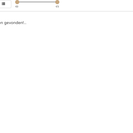
€
0
€
5
n gevonden!...