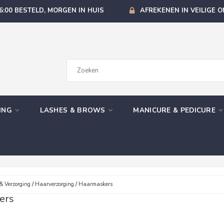
6:00 BESTELD, MORGEN IN HUIS
AFREKENEN IN VEILIGE 
GING
LASHES & BROWS
MANICURE & PEDICURE
& Verzorging
/
Haarverzorging
/
Haarmaskers
ers