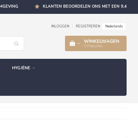
OMGEVING
KLANTEN BEOORDELEN ONS MET EEN 9,4
Nederlands
INLOGGEN
|
REGISTREREN
WINKELWAGEN
0
Producten
HYGIËNE