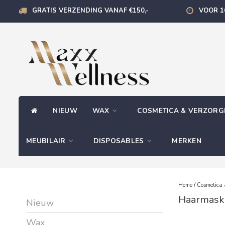
GRATIS VERZENDING VANAF €150,-
VOOR 1
NIEUW
WAX
COSMETICA & VERZOR
MEUBILAIR
DISPOSABLES
MERKEN
Home
/
Cosmetica 
Haarmask
Nieuw
Wax