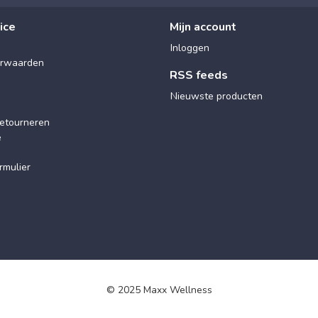
ice
Mijn account
Inloggen
rwaarden
RSS feeds
Nieuwste producten
etourneren
e
rmulier
© 2025 Maxx Wellness