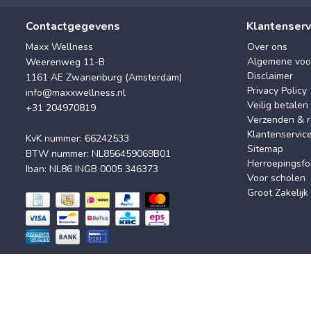
Contactgegevens
Klantenserv
Maxx Wellness
Over ons
Algemene voo
Weerenweg 11-B
Disclaimer
1161 AE Zwanenburg (Amsterdam)
Privacy Policy
info@maxxwellness.nl
Veilig betalen
+31 204970819
Verzenden & r
Klantenservic
KvK nummer: 66242533
Sitemap
BTW nummer: NL856459069B01
Herroepingsfo
Iban: NL86 INGB 0005 346373
Voor scholen
Groot Zakelijk