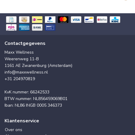
Contactgegevens
Maxx Wellness
Weerenweg 11-B
1161 AE Zwanenburg (Amsterdam)
info@maxxwellness.nl
+31 204970819
KvK nummer: 66242533
BTW nummer: NL856459069B01
Iban: NL86 INGB 0005 346373
Klantenservice
Over ons