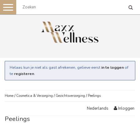
Toggle
navigation
Helaas kun je niet als gast afrekenen, gelieve eerst
in te loggen
of
te
registeren
.
Home
/
Cosmetica & Verzorging
/
Gezichtsverzorging
/
Peelings
Inloggen
Nederlands
Peelings