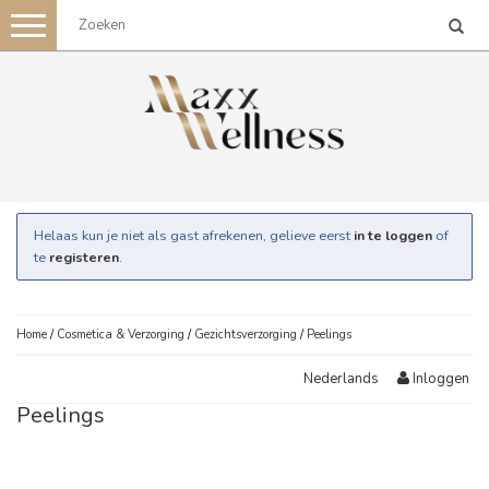
Toggle
navigation
Helaas kun je niet als gast afrekenen, gelieve eerst
in te loggen
of
te
registeren
.
Home
/
Cosmetica & Verzorging
/
Gezichtsverzorging
/
Peelings
Inloggen
Nederlands
Peelings