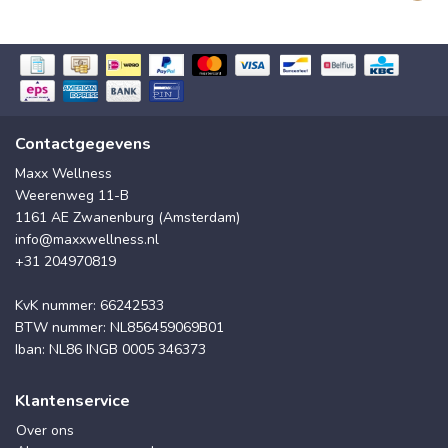
Contactgegevens
Maxx Wellness
Weerenweg 11-B
1161 AE Zwanenburg (Amsterdam)
info@maxxwellness.nl
+31 204970819
KvK nummer: 66242533
BTW nummer: NL856459069B01
Iban: NL86 INGB 0005 346373
Klantenservice
Over ons