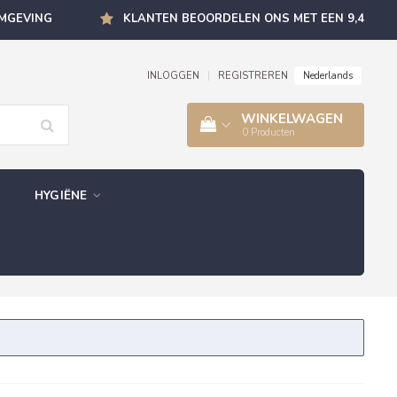
OMGEVING
KLANTEN BEOORDELEN ONS MET EEN 9,4
Nederlands
INLOGGEN
|
REGISTREREN
WINKELWAGEN
0
Producten
HYGIËNE