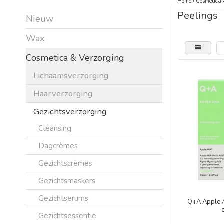
Home
/
Cosmetica 
Peelings
Nieuw
Wax
Cosmetica & Verzorging
Lichaamsverzorging
Haarverzorging
Gezichtsverzorging
Cleansing
Dagcrèmes
Gezichtscrèmes
Gezichtsmaskers
Gezichtserums
Q+A Apple A
Gezichtsessentie