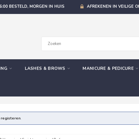
6:00 BESTELD, MORGEN IN HUIS
AFREKENEN IN VEILIGE 
GING
LASHES & BROWS
MANICURE & PEDICURE
e
registeren
.