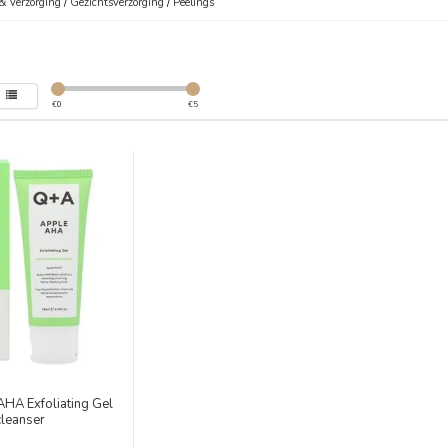
& Verzorging
/
Gezichtsverzorging
/
Peelings
€
0
€
5
HA Exfoliating Gel
cleanser