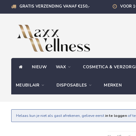
GRATIS VERZENDING VANAF €150,-
VOOR 1
NIEUW
WAX
COSMETICA & VERZOR
MEUBILAIR
DISPOSABLES
MERKEN
Helaas kun je niet als gast afrekenen, gelieve eerst
in te loggen
of t