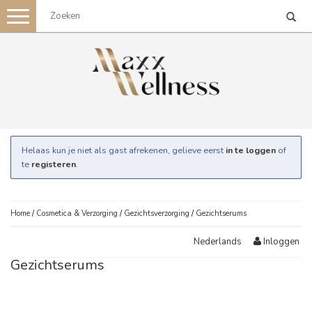
Toggle
navigation
Helaas kun je niet als gast afrekenen, gelieve eerst
in te loggen
of
te
registeren
.
Home
/
Cosmetica & Verzorging
/
Gezichtsverzorging
/
Gezichtserums
Inloggen
Nederlands
Gezichtserums