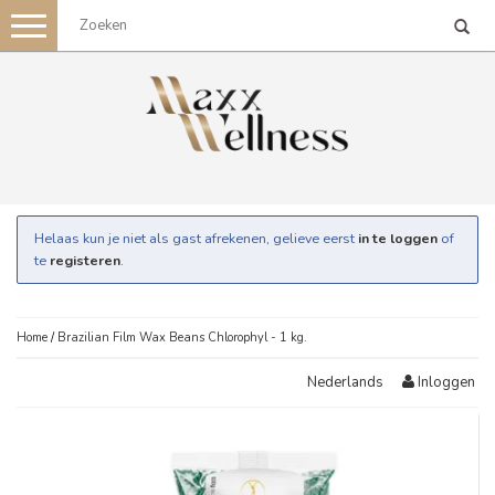
Toggle
navigation
Helaas kun je niet als gast afrekenen, gelieve eerst
in te loggen
of
te
registeren
.
Home
/
Brazilian Film Wax Beans Chlorophyl - 1 kg.
Inloggen
Nederlands