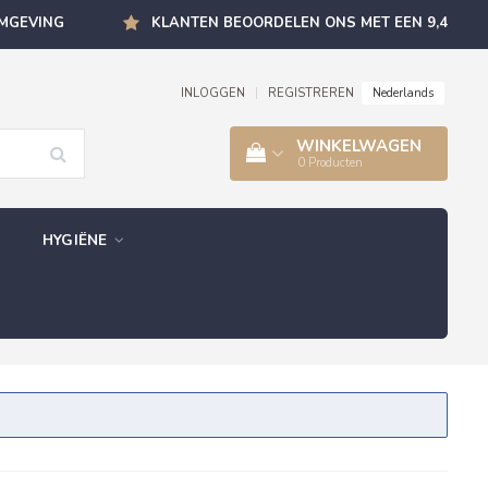
OMGEVING
KLANTEN BEOORDELEN ONS MET EEN 9,4
Nederlands
INLOGGEN
|
REGISTREREN
WINKELWAGEN
0
Producten
HYGIËNE