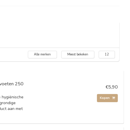
Alle merken
Meest bekeken
12
n voeten 250
€5,90
e hygiënische
Kopen
 grondige
duct aan met