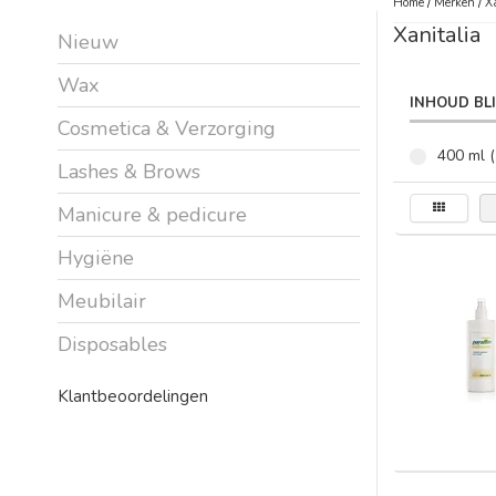
Home
/
Merken
/
X
Xanitalia
Nieuw
Wax
INHOUD BL
Cosmetica & Verzorging
400 ml (
Lashes & Brows
Manicure & pedicure
Hygiëne
Meubilair
Disposables
Klantbeoordelingen