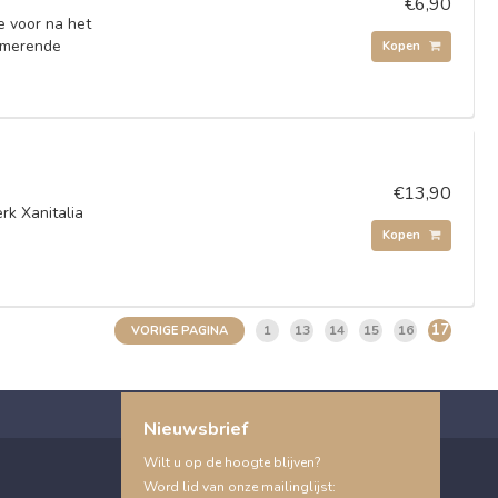
€6,90
e voor na het
almerende
Kopen
€13,90
rk Xanitalia
Kopen
17
1
13
14
15
16
VORIGE PAGINA
Nieuwsbrief
Wilt u op de hoogte blijven?
Word lid van onze mailinglijst: