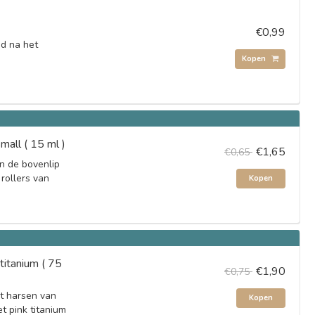
€0,99
id na het
Kopen
mall ( 15 ml )
€1,65
€0,65
n de bovenlip
rollers van
Kopen
titanium ( 75
€1,90
€0,75
et harsen van
Kopen
t pink titanium