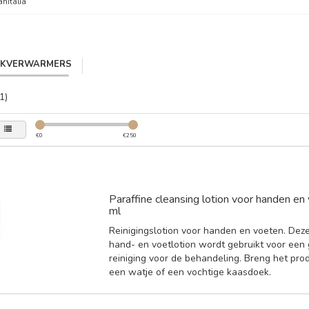
anitalia
IKVERWARMERS
1)
€
0
€
250
Paraffine cleansing lotion voor handen e
ml
Reinigingslotion voor handen en voeten. Dez
hand- en voetlotion wordt gebruikt voor een
reiniging voor de behandeling. Breng het pro
een watje of een vochtige kaasdoek.