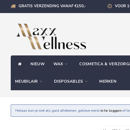
GRATIS VERZENDING VANAF €150,-
VOOR 1
NIEUW
WAX
COSMETICA & VERZOR
MEUBILAIR
DISPOSABLES
MERKEN
Helaas kun je niet als gast afrekenen, gelieve eerst
in te loggen
of t