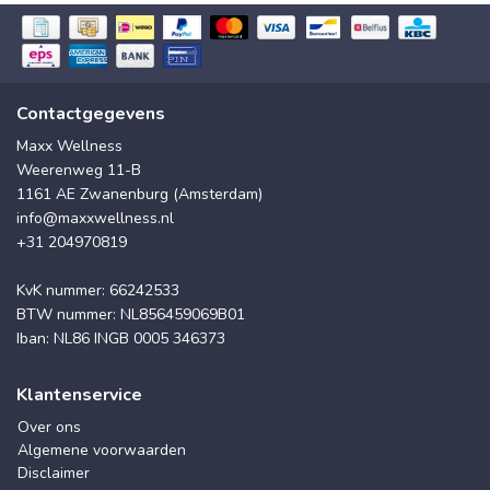
Contactgegevens
Maxx Wellness
Weerenweg 11-B
1161 AE Zwanenburg (Amsterdam)
info@maxxwellness.nl
+31 204970819
KvK nummer: 66242533
BTW nummer: NL856459069B01
Iban: NL86 INGB 0005 346373
Klantenservice
Over ons
Algemene voorwaarden
Disclaimer