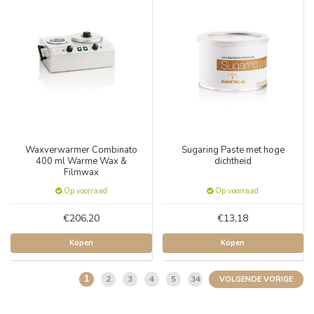
Waxverwarmer Combinato
Sugaring Paste met hoge
400 ml Warme Wax &
dichtheid
Filmwax
Op voorraad
Op voorraad
€206,20
€13,18
Kopen
Kopen
1
2
3
4
5
34
VOLGENDE VORIGE