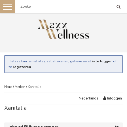
Toggle
navigation
Helaas kun je niet als gast afrekenen, gelieve eerst
in te loggen
of
te
registeren
.
Home
/
Merken
/
Xanitalia
Inloggen
Nederlands
Xanitalia