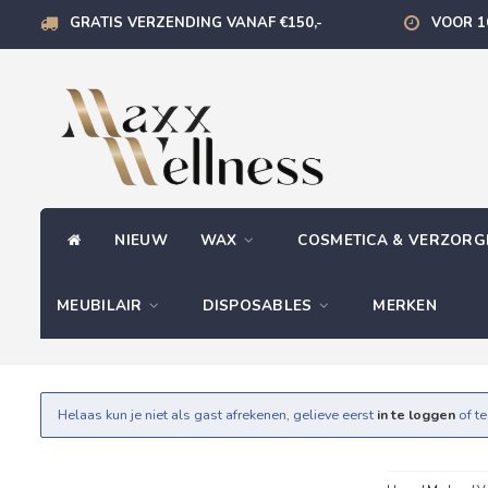
GRATIS VERZENDING VANAF €150,-
VOOR 1
NIEUW
WAX
COSMETICA & VERZOR
MEUBILAIR
DISPOSABLES
MERKEN
Helaas kun je niet als gast afrekenen, gelieve eerst
in te loggen
of t