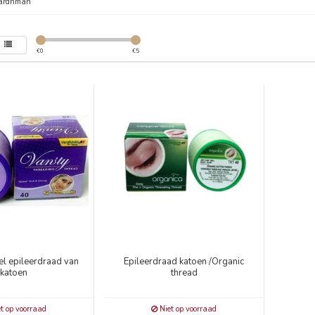
ardhman
€
0
€
5
el epileerdraad van
Epileerdraad katoen /Organic
katoen
thread
t op voorraad
Niet op voorraad