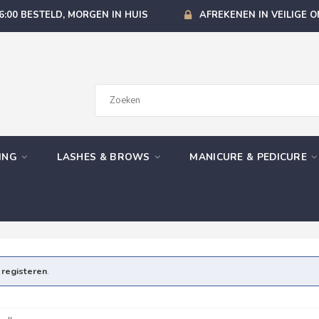
6:00 BESTELD, MORGEN IN HUIS
AFREKENEN IN VEILIGE 
GING
LASHES & BROWS
MANICURE & PEDICURE
e
registeren
.