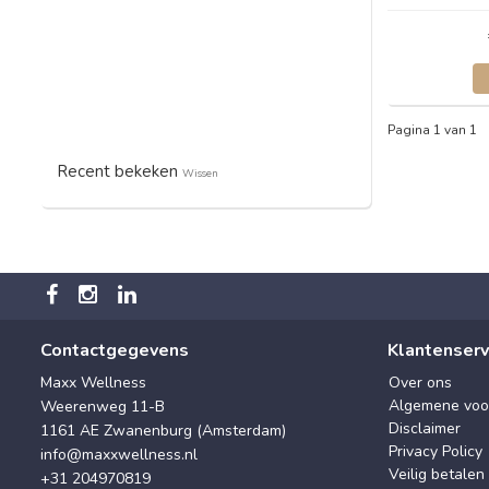
Pagina 1 van 1
Recent bekeken
Wissen
Contactgegevens
Klantenserv
Maxx Wellness
Over ons
Algemene voo
Weerenweg 11-B
Disclaimer
1161 AE Zwanenburg (Amsterdam)
Privacy Policy
info@maxxwellness.nl
Veilig betalen
+31 204970819