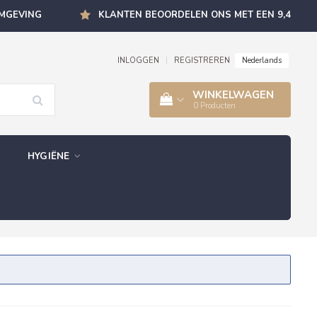
OMGEVING
KLANTEN BEOORDELEN ONS MET EEN 9,4
Nederlands
INLOGGEN
|
REGISTREREN
WINKELWAGEN
0
Producten
HYGIËNE