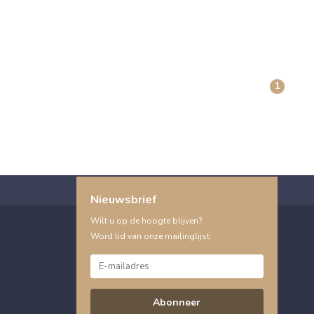
1
Nieuwsbrief
Wilt u op de hoogte blijven?
Word lid van onze mailinglijst:
Abonneer