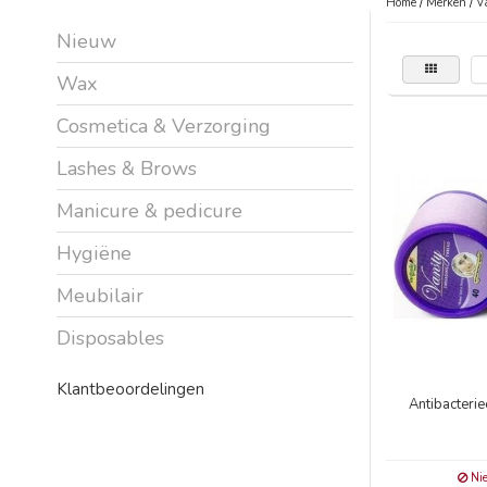
Home
/
Merken
/
V
Nieuw
Wax
Cosmetica & Verzorging
Lashes & Brows
Manicure & pedicure
Hygiëne
Meubilair
Disposables
Klantbeoordelingen
Antibacterie
Nie