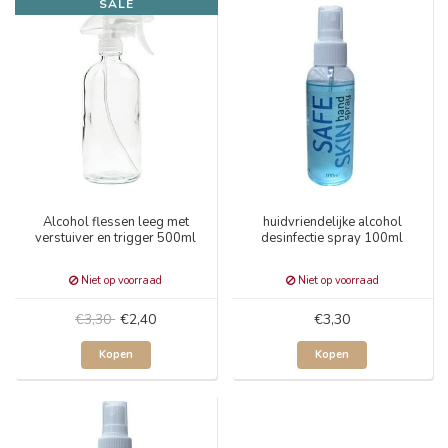
SALE
Alcohol flessen leeg met
huidvriendelijke alcohol
verstuiver en trigger 500ml
desinfectie spray 100ml
Niet op voorraad
Niet op voorraad
€3,30
€2,40
€3,30
Kopen
Kopen