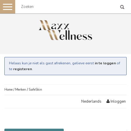
Toggle
navigation
Helaas kun je niet als gast afrekenen, gelieve eerst
in te loggen
of
te
registeren
.
Home
/
Merken
/
SafeSkin
Inloggen
Nederlands