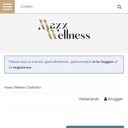
Toggle
navigation
Helaas kun je niet als gast afrekenen, gelieve eerst
in te loggen
of
te
registeren
.
Home
/
Merken
/
SafeSkin
Inloggen
Nederlands