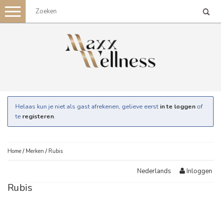
Toggle
navigation
Helaas kun je niet als gast afrekenen, gelieve eerst
in te loggen
of
te
registeren
.
Home
/
Merken
/
Rubis
Inloggen
Nederlands
Rubis