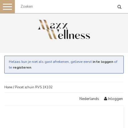
Toggle
navigation
Helaas kun je niet als gast afrekenen, gelieve eerst
in te loggen
of
te
registeren
.
Home
/
Pincet schuin RVS 1K102
Inloggen
Nederlands