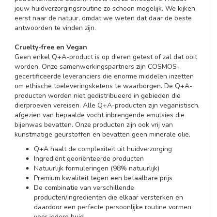
jouw huidverzorgingsroutine zo schoon mogelijk. We kijken
eerst naar de natuur, omdat we weten dat daar de beste
antwoorden te vinden zijn.
Cruelty-free en Vegan
Geen enkel Q+A-product is op dieren getest of zal dat ooit
worden. Onze samenwerkingspartners zijn COSMOS-
gecertificeerde leveranciers die enorme middelen inzetten
om ethische toeleveringsketens te waarborgen. De Q+A-
producten worden niet gedistribueerd in gebieden die
dierproeven vereisen. Alle Q+A-producten zijn veganistisch,
afgezien van bepaalde vocht inbrengende emulsies die
bijenwas bevatten. Onze producten zijn ook vrij van
kunstmatige geurstoffen en bevatten geen minerale olie.
Q+A haalt de complexiteit uit huidverzorging
Ingrediënt georiënteerde producten
Natuurlijk formuleringen (98% natuurlijk)
Premium kwaliteit tegen een betaalbare prijs
De combinatie van verschillende
producten/ingrediënten die elkaar versterken en
daardoor een perfecte persoonlijke routine vormen
voor iedere huid.