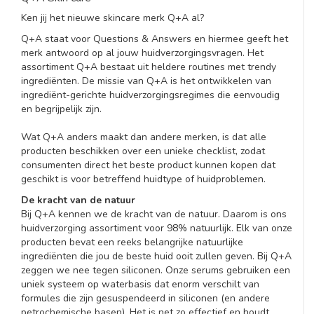
Ken jij het nieuwe skincare merk Q+A al?
Q+A staat voor Questions & Answers en hiermee geeft het
merk antwoord op al jouw huidverzorgingsvragen. Het
assortiment Q+A bestaat uit heldere routines met trendy
ingrediënten. De missie van Q+A is het ontwikkelen van
ingrediënt-gerichte huidverzorgingsregimes die eenvoudig
en begrijpelijk zijn.
Wat Q+A anders maakt dan andere merken, is dat alle
producten beschikken over een unieke checklist, zodat
consumenten direct het beste product kunnen kopen dat
geschikt is voor betreffend huidtype of huidproblemen.
De kracht van de natuur
Bij Q+A kennen we de kracht van de natuur. Daarom is ons
huidverzorging assortiment voor 98% natuurlijk. Elk van onze
producten bevat een reeks belangrijke natuurlijke
ingrediënten die jou de beste huid ooit zullen geven. Bij Q+A
zeggen we nee tegen siliconen. Onze serums gebruiken een
uniek systeem op waterbasis dat enorm verschilt van
formules die zijn gesuspendeerd in siliconen (en andere
petrochemische basen). Het is net zo effectief en houdt