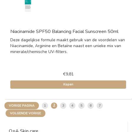
Niacinamide SPF50 Balancing Facial Sunscreen 50ml
Deze dagelijkse formule maakt gebruik van de voordelen van
Niacinamide, Arginine en Betaïne naast een unieke mix van
minerale/chemische UV-filters.
€9,81
Kopen
2
1
3
4
5
6
7
VORIGE PAGINA
VOLGENDE VORIGE
Q+A Skin care