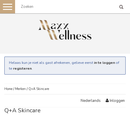
Toggle
navigation
Helaas kun je niet als gast afrekenen, gelieve eerst
in te loggen
of
te
registeren
.
Home
/
Merken
/
Q+A Skincare
Inloggen
Nederlands
Q+A Skincare