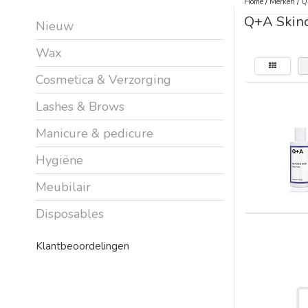
Home
/
Merken
/
Q
Q+A Skin
Nieuw
Wax
Cosmetica & Verzorging
Lashes & Brows
Manicure & pedicure
Hygiëne
Meubilair
Disposables
Klantbeoordelingen