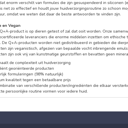
dat enorm verschilt van formules die zijn gesuspendeerd in siliconen 
is net zo effectief en houdt jouw huidverzorgingsroutine zo schoon mog
uur, omdat we weten dat daar de beste antwoorden te vinden zijn.
ee en Vegan
Q+A-product is op dieren getest of zal dat ooit worden. Onze samenwe
rtificeerde leveranciers die enorme middelen inzetten om ethische t
 De Q+A-producten worden niet gedistribueerd in gebieden die dierpr
en zijn veganistisch, afgezien van bepaalde vocht inbrengende emulsi
ten zijn ook vrij van kunstmatige geurstoffen en bevatten geen minera
aalt de complexiteit uit huidverzorging
diënt georiënteerde producten
lijk formuleringen (98% natuurlijk)
um kwaliteit tegen een betaalbare prijs
mbinatie van verschillende producten/ingrediënten die elkaar verster
te persoonlijke routine vormen voor iedere huid.