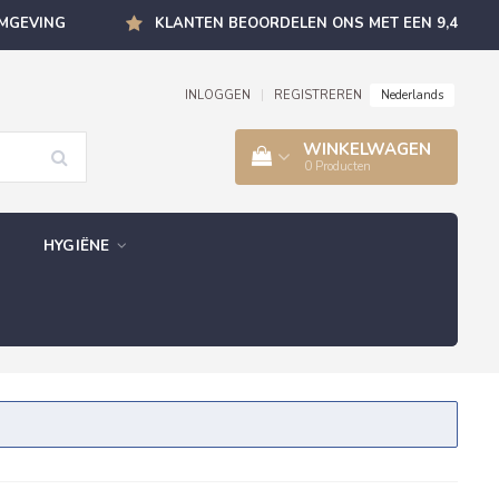
OMGEVING
KLANTEN BEOORDELEN ONS MET EEN 9,4
Nederlands
INLOGGEN
|
REGISTREREN
WINKELWAGEN
0
Producten
HYGIËNE