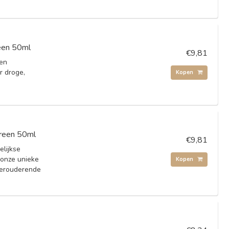
een 50ml
€9,81
 en
r droge,
Kopen
creen 50ml
€9,81
lijkse
onze unieke
Kopen
verouderende