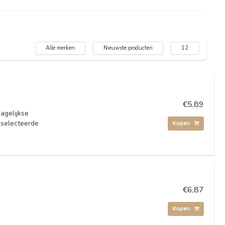
Alle merken
Nieuwste producten
12
€5,89
agelijkse
geselecteerde
Kopen
€6,87
Kopen