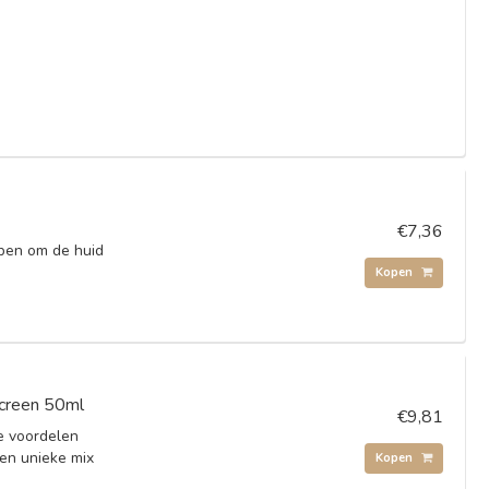
€7,36
rpen om de huid
Kopen
screen 50ml
€9,81
e voordelen
een unieke mix
Kopen