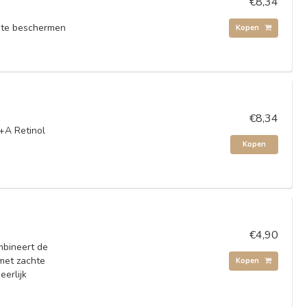
€8,34
d te beschermen
Kopen
€8,34
+A Retinol
Kopen
€4,90
mbineert de
met zachte
Kopen
eerlijk