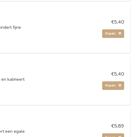
€5,40
ndert fijne
Kopen
€5,40
t en kalmeert
Kopen
€5,89
ert een egale