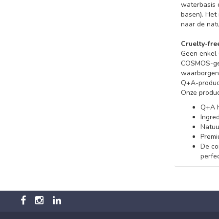
waterbasis 
basen). Het 
naar de nat
Cruelty-fr
Geen enkel 
COSMOS-gece
waarborgen.
Q+A-product
Onze produc
Q+A h
Ingre
Natuur
Premi
De co
perfec