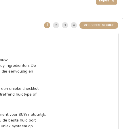
Kopen
1
2
3
4
VOLGENDE VORIGE
jouw
dy ingrediënten. De
s die eenvoudig en
een unieke checklist,
treffend huidtype of
ment voor 98% natuurlijk.
u de beste huid ooit
 uniek systeem op