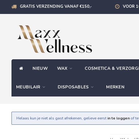
GRATIS VERZENDING VANAF €150,-
VOOR 1
NIEUW
WAX
COSMETICA & VERZOR
MEUBILAIR
DISPOSABLES
MERKEN
Helaas kun je niet als gast afrekenen, gelieve eerst
in te loggen
of t