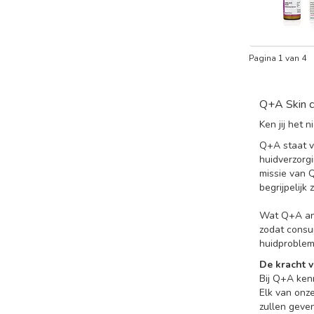
Pagina 1 van 4
Q+A Skin c
Ken jij het
Q+A staat v
huidverzorg
missie van 
begrijpelijk z
Wat Q+A and
zodat consu
huidproblem
De kracht v
Bij Q+A ken
Elk van onze
zullen geve