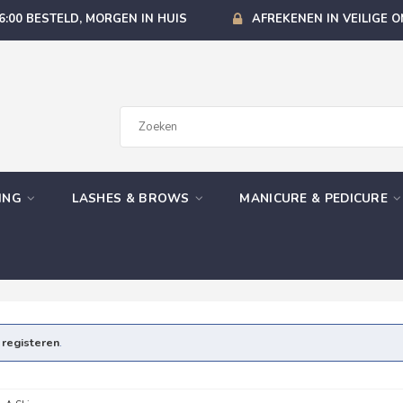
6:00 BESTELD, MORGEN IN HUIS
AFREKENEN IN VEILIGE 
GING
LASHES & BROWS
MANICURE & PEDICURE
e
registeren
.