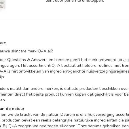
teint door poriën te ontstoppen.
are
 nieuwe skincare merk Q+A al?
oor Questions & Answers en hiermee geeft het merk antwoord op al 
ingsvragen. Het assortiment Q+A bestaat uit heldere routines met tren
Q+A is het ontwikkelen van ingrediënt-gerichte huidverzorgingsregime
ijn.
ers maakt dan andere merken, is dat alle producten beschikken over 
menten direct het beste product kunnen kopen dat geschikt is voor be
en.
an de natuur
nen we de kracht van de natuur. Daarom is ons huidverzorging assorti
 producten bevat een reeks belangrijke natuurlijke ingrediënten die jo
n. Bij Q+A zeggen we nee tegen siliconen. Onze serums gebruiken een