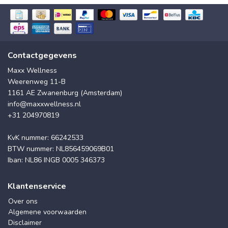
Contactgegevens
Maxx Wellness
Weerenweg 11-B
1161 AE Zwanenburg (Amsterdam)
info@maxxwellness.nl
+31 204970819
KvK nummer: 66242533
BTW nummer: NL856459069B01
Iban: NL86 INGB 0005 346373
Klantenservice
Over ons
Algemene voorwaarden
Disclaimer