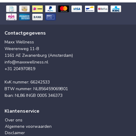
Contactgegevens
Maxx Wellness
Weerenweg 11-B
1161 AE Zwanenburg (Amsterdam)
info@maxxwellness.nl
+31 204970819
KvK nummer: 66242533
BTW nummer: NL856459069B01
Iban: NL86 INGB 0005 346373
Klantenservice
Over ons
Algemene voorwaarden
Disclaimer