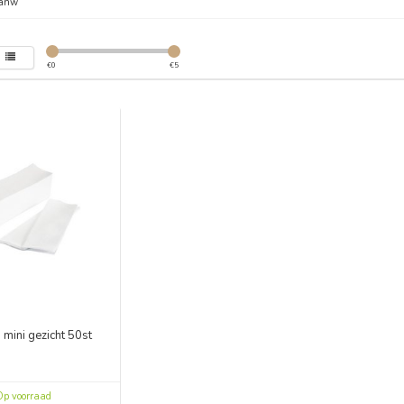
anw
€
0
€
5
 mini gezicht 50st
p voorraad