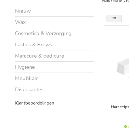
Home
/
Merken
/
P
Nieuw
Wax
Cosmetica & Verzorging
Lashes & Brows
Manicure & pedicure
Hygiëne
Meubilair
Disposables
Klantbeoordelingen
Harsstrips
O