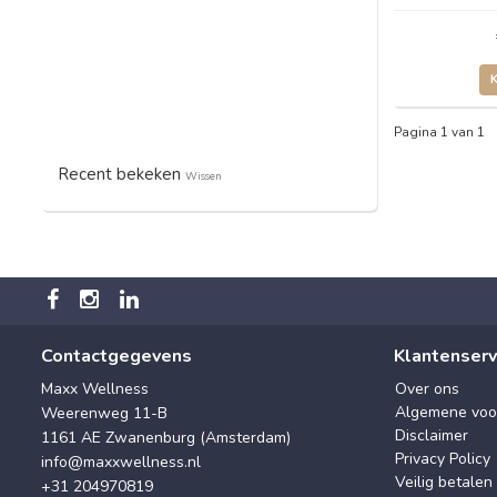
Pagina 1 van 1
Recent bekeken
Wissen
Contactgegevens
Klantenserv
Maxx Wellness
Over ons
Algemene voo
Weerenweg 11-B
Disclaimer
1161 AE Zwanenburg (Amsterdam)
Privacy Policy
info@maxxwellness.nl
Veilig betalen
+31 204970819