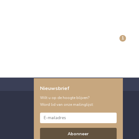
1
Nieuwsbrief
Wilt u op de hoogte blijven?
Word lid van onze mailinglijst:
Abonneer