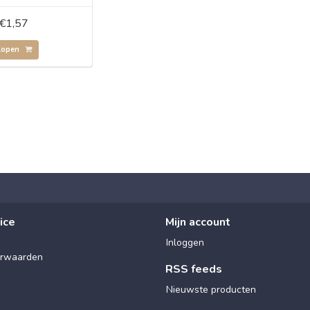
€1,57
Kopen
ice
Mijn account
Inloggen
rwaarden
RSS feeds
Nieuwste producten