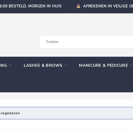
6:00 BESTELD, MORGEN IN HUIS
AFREKENEN IN VEILIGE 
GING
LASHES & BROWS
MANICURE & PEDICURE
e
registeren
.