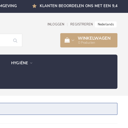
OMGEVING
KLANTEN BEOORDELEN ONS MET EEN 9,4
Nederlands
INLOGGEN
|
REGISTREREN
WINKELWAGEN
0
Producten
HYGIËNE