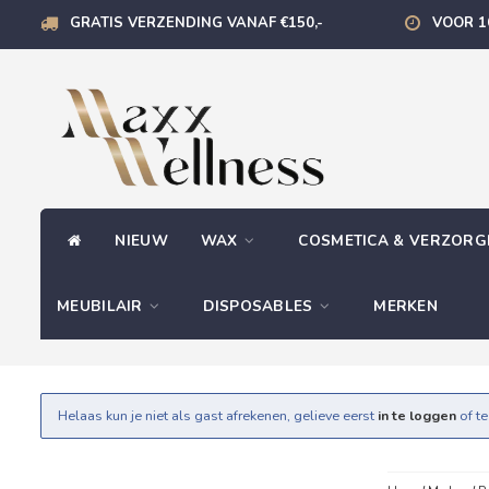
GRATIS VERZENDING VANAF €150,-
VOOR 1
NIEUW
WAX
COSMETICA & VERZOR
MEUBILAIR
DISPOSABLES
MERKEN
Helaas kun je niet als gast afrekenen, gelieve eerst
in te loggen
of t