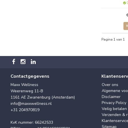
O
Pagina 1 van 1
Contactgegevens
Klantenserv
Maxx Wellness
Over ons
Algemene voo
Weerenweg 11-B
Disclaimer
1161 AE Zwanenburg (Amsterdam)
Privacy Policy
info@maxxwellness.nl
Veilig betalen
+31 204970819
Verzenden & r
Klantenservic
KvK nummer: 66242533
Sitemap