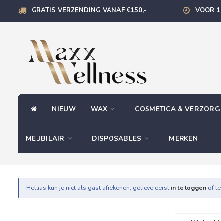
GRATIS VERZENDING VANAF €150,-
VOOR 1
NIEUW
WAX
COSMETICA & VERZOR
MEUBILAIR
DISPOSABLES
MERKEN
Helaas kun je niet als gast afrekenen, gelieve eerst
in te loggen
of t