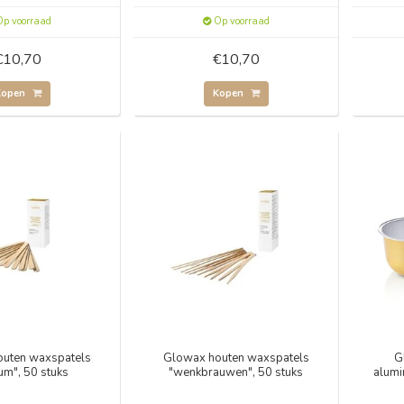
p voorraad
Op voorraad
€10,70
€10,70
Kopen
Kopen
uten waxspatels
Glowax houten waxspatels
G
um", 50 stuks
"wenkbrauwen", 50 stuks
alumi