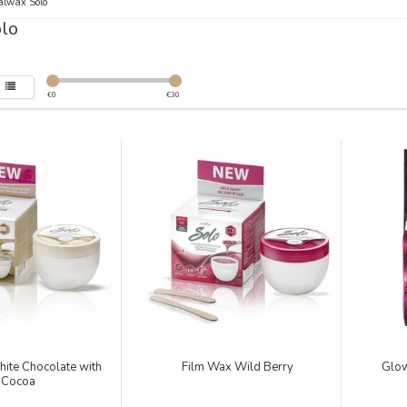
alwax Solo
olo
€
0
€
30
ite Chocolate with
Film Wax Wild Berry
Glow
Cocoa