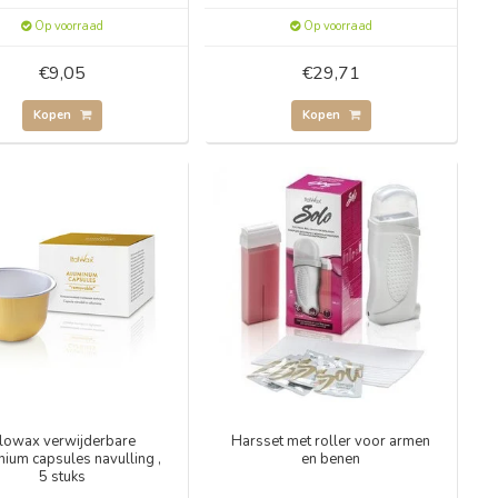
Op voorraad
Op voorraad
€9,05
€29,71
Kopen
Kopen
lowax verwijderbare
Harsset met roller voor armen
nium capsules navulling ,
en benen
5 stuks