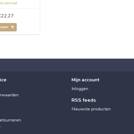
p voorraad
€22,27
Kopen
ice
Mijn account
Inloggen
rwaarden
RSS feeds
Nieuwste producten
etourneren
e