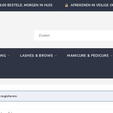
6:00 BESTELD, MORGEN IN HUIS
AFREKENEN IN VEILIGE 
GING
LASHES & BROWS
MANICURE & PEDICURE
e
registeren
.