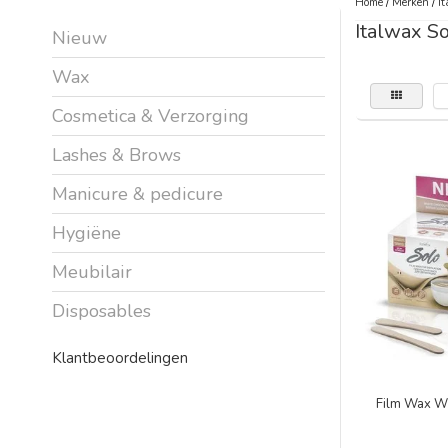
Home
/
Merken
/
It
Italwax S
Nieuw
Wax
Cosmetica & Verzorging
Lashes & Brows
Manicure & pedicure
Hygiëne
Meubilair
Disposables
Klantbeoordelingen
Film Wax Wh