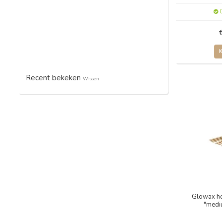
O
Recent bekeken
Wissen
Glowax ho
"medi