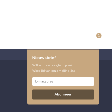
1
Nieuwsbrief
Wilt u op de hoogte blijven?
Word lid van onze mailinglijst:
Abonneer