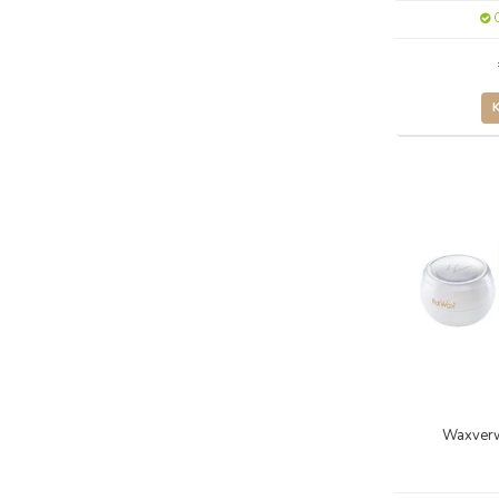
O
Waxver