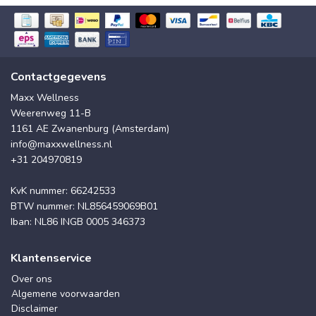
Contactgegevens
Maxx Wellness
Weerenweg 11-B
1161 AE Zwanenburg (Amsterdam)
info@maxxwellness.nl
+31 204970819
KvK nummer: 66242533
BTW nummer: NL856459069B01
Iban: NL86 INGB 0005 346373
Klantenservice
Over ons
Algemene voorwaarden
Disclaimer