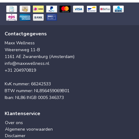
Contactgegevens
Maxx Wellness
Weerenweg 11-B
1161 AE Zwanenburg (Amsterdam)
info@maxxwellness.nl
+31 204970819
KvK nummer: 66242533
BTW nummer: NL856459069B01
Iban: NL86 INGB 0005 346373
Klantenservice
Over ons
Algemene voorwaarden
Disclaimer