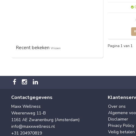
O
Pagina 1 van 1
Recent bekeken
Wissen
Contactgegevens
Klantenserv
Maxx Wellness
Over ons
Algemene voo
Weerenweg 11-B
Disclaimer
1161 AE Zwanenburg (Amsterdam)
Privacy Policy
info@maxxwellness.nl
Veilig betalen
+31 204970819