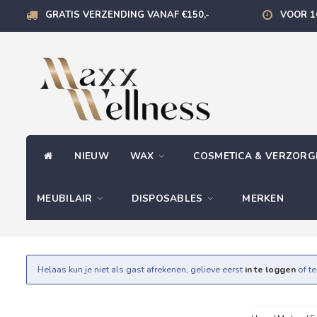
GRATIS VERZENDING VANAF €150,-
VOOR 1
NIEUW
WAX
COSMETICA & VERZOR
MEUBILAIR
DISPOSABLES
MERKEN
Helaas kun je niet als gast afrekenen, gelieve eerst
in te loggen
of t