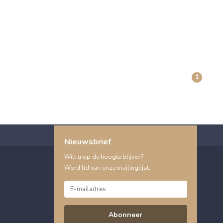
1
Nieuwsbrief
Wilt u op de hoogte blijven?
Word lid van onze mailinglijst:
Abonneer