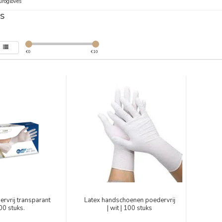
urogloves
s
€
0
€
10
ervrij transparant
Latex handschoenen poedervrij
00 stuks.
| wit | 100 stuks