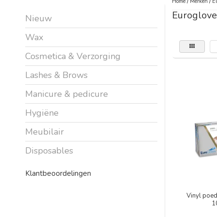
Home
/
Merken
/
E
Euroglove
Nieuw
Wax
Cosmetica & Verzorging
Lashes & Brows
Manicure & pedicure
Hygiëne
Meubilair
Disposables
Klantbeoordelingen
Vinyl poed
1