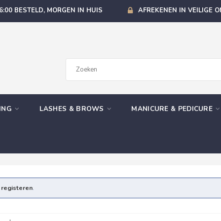
6:00 BESTELD, MORGEN IN HUIS
AFREKENEN IN VEILIGE 
GING
LASHES & BROWS
MANICURE & PEDICURE
e
registeren
.