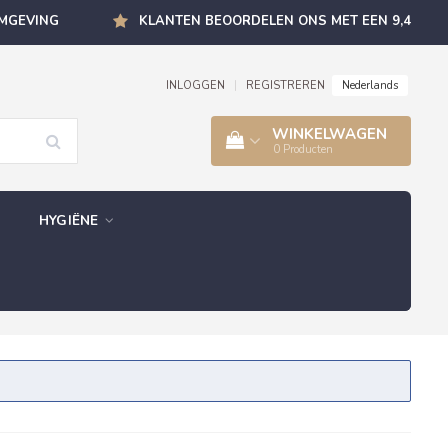
OMGEVING
KLANTEN BEOORDELEN ONS MET EEN 9,4
Nederlands
INLOGGEN
|
REGISTREREN
WINKELWAGEN
0
Producten
HYGIËNE