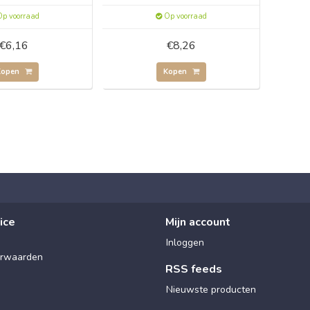
p voorraad
Op voorraad
€6,16
€8,26
Kopen
Kopen
ice
Mijn account
Inloggen
rwaarden
RSS feeds
Nieuwste producten