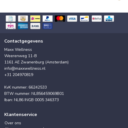
Contactgegevens
Maxx Wellness
Weerenweg 11-B
1161 AE Zwanenburg (Amsterdam)
info@maxxwellness.nl
+31 204970819
KvK nummer: 66242533
BTW nummer: NL856459069B01
Iban: NL86 INGB 0005 346373
Klantenservice
Over ons