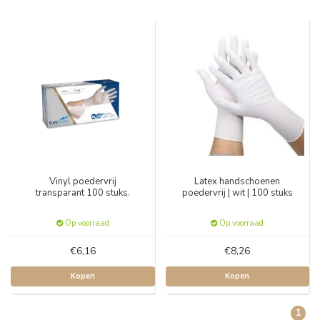
Vinyl poedervrij
Latex handschoenen
transparant 100 stuks.
poedervrij | wit | 100 stuks
Op voorraad
Op voorraad
€6,16
€8,26
Kopen
Kopen
1