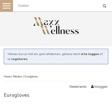
Toggle
navigation
Helaas kun je niet als gast afrekenen, gelieve eerst
in te loggen
of
te
registeren
.
Home
/
Merken
/
Eurogloves
Inloggen
Nederlands
Eurogloves