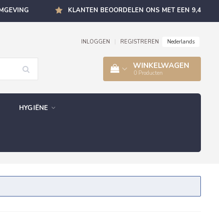
OMGEVING
KLANTEN BEOORDELEN ONS MET EEN 9,4
Nederlands
INLOGGEN
|
REGISTREREN
WINKELWAGEN
0
Producten
HYGIËNE