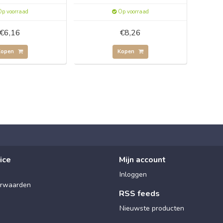
p voorraad
Op voorraad
€6,16
€8,26
Kopen
Kopen
ice
Mijn account
Inloggen
rwaarden
RSS feeds
Nieuwste producten