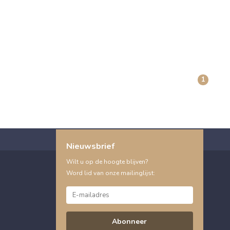
1
Nieuwsbrief
Wilt u op de hoogte blijven?
Word lid van onze mailinglijst:
Abonneer