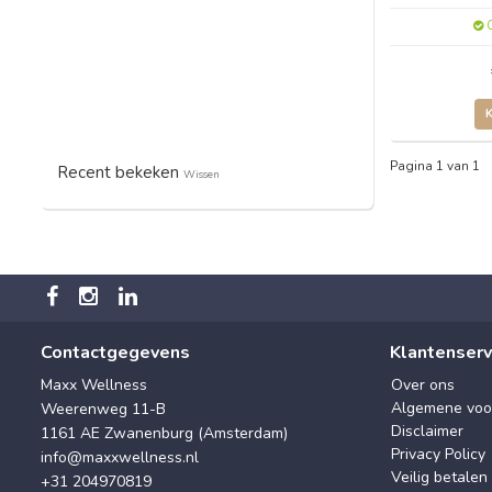
O
Pagina 1 van 1
Recent bekeken
Wissen
Contactgegevens
Klantenserv
Maxx Wellness
Over ons
Algemene voo
Weerenweg 11-B
Disclaimer
1161 AE Zwanenburg (Amsterdam)
Privacy Policy
info@maxxwellness.nl
Veilig betalen
+31 204970819