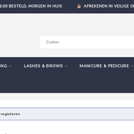
6:00 BESTELD, MORGEN IN HUIS
AFREKENEN IN VEILIGE 
GING
LASHES & BROWS
MANICURE & PEDICURE
e
registeren
.