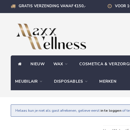
GRATIS VERZENDING VANAF €150,-
VOOR 1
NIEUW
WAX
COSMETICA & VERZOR
MEUBILAIR
DISPOSABLES
MERKEN
Helaas kun je niet als gast afrekenen, gelieve eerst
in te loggen
of t