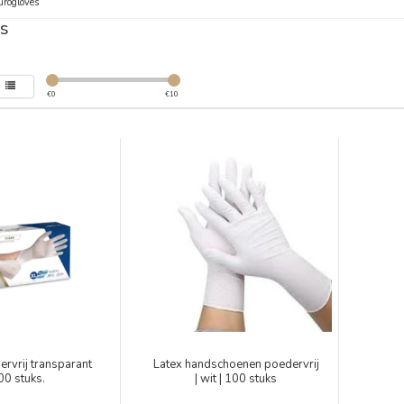
urogloves
s
€
0
€
10
ervrij transparant
Latex handschoenen poedervrij
00 stuks.
| wit | 100 stuks