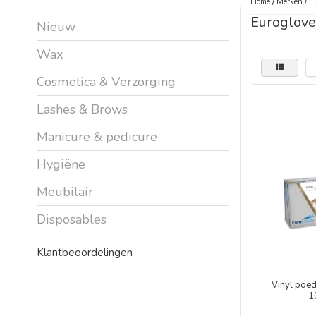
Home
/
Merken
/
E
Euroglove
Nieuw
Wax
Cosmetica & Verzorging
Lashes & Brows
Manicure & pedicure
Hygiëne
Meubilair
Disposables
Klantbeoordelingen
Vinyl poed
1