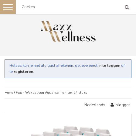
Toggle
navigation
Helaas kun je niet als gast afrekenen, gelieve eerst
in te loggen
of
te
registeren
.
Home
/
Flex - Waxpatroon Aquamarine - box 24 stuks
Inloggen
Nederlands