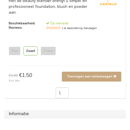
Met de Beauty Blender brengt u simpel en
professioneel foundation, blush en poeder
aan.
Beschikbaarheid:
Op voorraad
Reviews:
| Je beoordeling toevoegen
Roze
Zwart
Oranje
€1,50
€3,00
Toevoegen aan winkelwagen
Excl. btw
Informatie