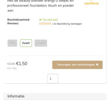
Met de Beauty Blender brengt u simpel en
professioneel foundation, blush en poeder
aan.
Beschikbaarheid:
Op voorraad
Reviews:
| Je beoordeling toevoegen
Roze
Zwart
Oranje
€1,50
€3,00
Toevoegen aan winkelwagen
Excl. btw
Informatie