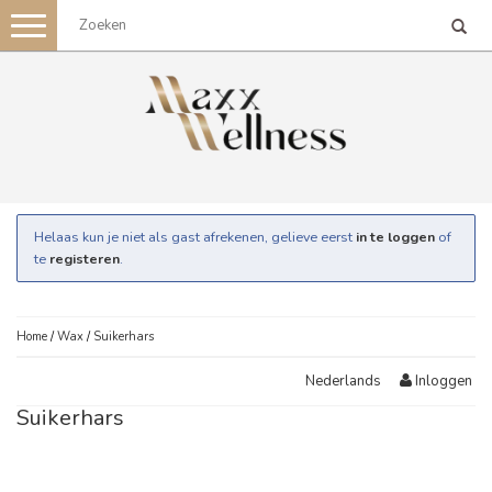
Toggle
navigation
Helaas kun je niet als gast afrekenen, gelieve eerst
in te loggen
of
te
registeren
.
Home
/
Wax
/
Suikerhars
Inloggen
Nederlands
Suikerhars