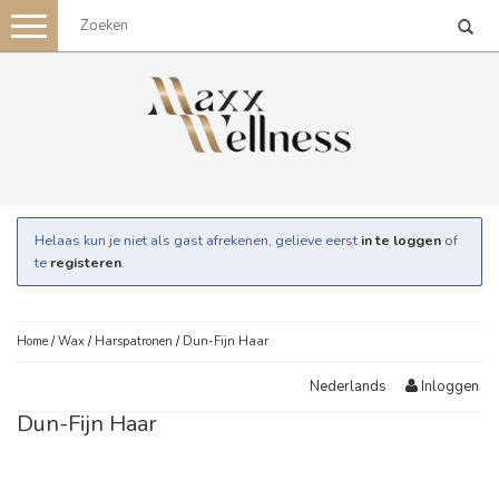
Toggle
navigation
Helaas kun je niet als gast afrekenen, gelieve eerst
in te loggen
of
te
registeren
.
Home
/
Wax
/
Harspatronen
/
Dun-Fijn Haar
Inloggen
Nederlands
Dun-Fijn Haar