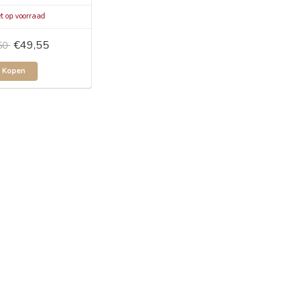
t op voorraad
€49,55
50
Kopen