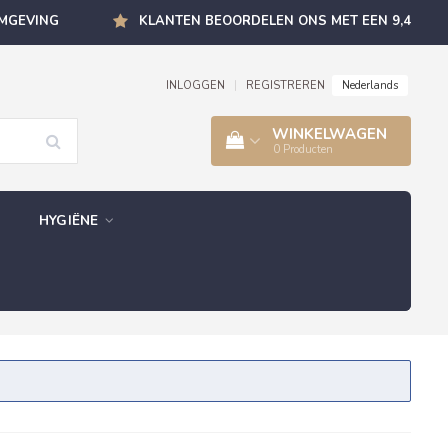
OMGEVING
KLANTEN BEOORDELEN ONS MET EEN 9,4
Nederlands
INLOGGEN
|
REGISTREREN
WINKELWAGEN
0
Producten
HYGIËNE