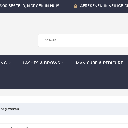
6:00 BESTELD, MORGEN IN HUIS
AFREKENEN IN VEILIGE 
GING
LASHES & BROWS
MANICURE & PEDICURE
e
registeren
.