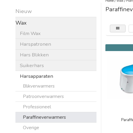
Home
/
Wax
/
Har
Paraffine
Nieuw
Wax
Film Wax
Harspatronen
Hars Blikken
Suikerhars
Harsapparaten
Blikverwarmers
Patroonverwarmers
Professioneel
Paraffineverwarmers
Paraff
Overige