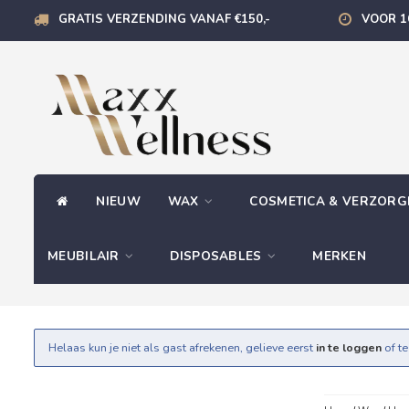
GRATIS VERZENDING VANAF €150,-
VOOR 1
NIEUW
WAX
COSMETICA & VERZOR
MEUBILAIR
DISPOSABLES
MERKEN
Helaas kun je niet als gast afrekenen, gelieve eerst
in te loggen
of t