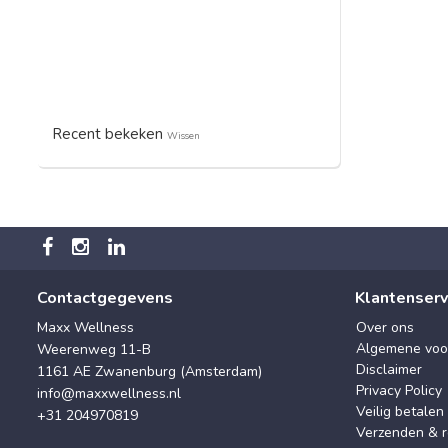
Recent bekeken
Wissen
Contactgegevens
Klantenserv
Maxx Wellness
Over ons
Algemene voo
Weerenweg 11-B
Disclaimer
1161 AE Zwanenburg (Amsterdam)
Privacy Policy
info@maxxwellness.nl
Veilig betalen
+31 204970819
Verzenden & r