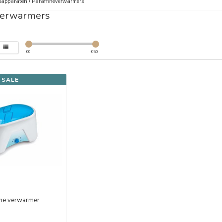
sapparaten
/
Paraffineverwarmers
verwarmers
€
0
€
50
SALE
ine verwarmer