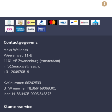
1
Contactgegevens
Maxx Wellness
Weerenweg 11-B
1161 AE Zwanenburg (Amsterdam)
info@maxxwellness.nl
+31 204970819
KvK nummer: 66242533
BTW nummer: NL856459069B01
Iban: NL86 INGB 0005 346373
Klantenservice