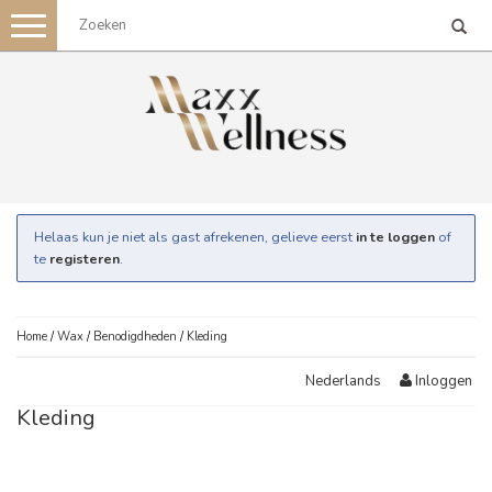
Toggle
navigation
Helaas kun je niet als gast afrekenen, gelieve eerst
in te loggen
of
te
registeren
.
Home
/
Wax
/
Benodigdheden
/
Kleding
Inloggen
Nederlands
Kleding