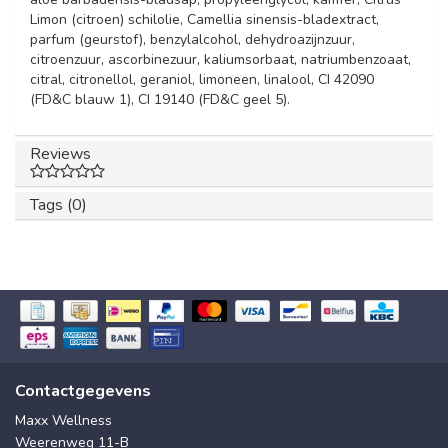
Limon (citroen) schilolie, Camellia sinensis-bladextract,
parfum (geurstof), benzylalcohol, dehydroazijnzuur,
citroenzuur, ascorbinezuur, kaliumsorbaat, natriumbenzoaat,
citral, citronellol, geraniol, limoneen, linalool, CI 42090
(FD&C blauw 1), CI 19140 (FD&C geel 5).
Reviews
Tags (0)
Contactgegevens
Maxx Wellness
Weerenweg 11-B