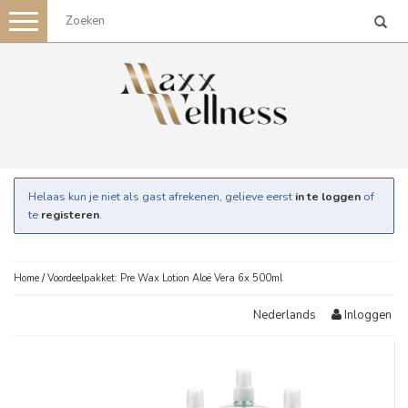
Toggle
navigation
Helaas kun je niet als gast afrekenen, gelieve eerst
in te loggen
of
te
registeren
.
Home
/
Voordeelpakket: Pre Wax Lotion Aloë Vera 6x 500ml
Inloggen
Nederlands