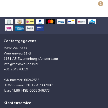
1
Contactgegevens
Maxx Wellness
Weerenweg 11-B
1161 AE Zwanenburg (Amsterdam)
info@maxxwellness.nl
+31 204970819
KvK nummer: 66242533
BTW nummer: NL856459069B01
Iban: NL86 INGB 0005 346373
Klantenservice