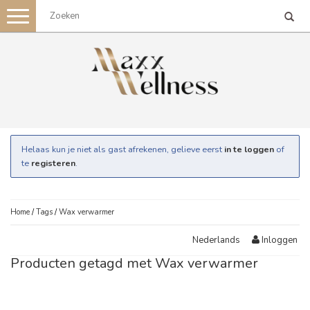
Toggle
navigation
Helaas kun je niet als gast afrekenen, gelieve eerst
in te loggen
of
te
registeren
.
Home
/
Tags
/
Wax verwarmer
Inloggen
Nederlands
Producten getagd met Wax verwarmer