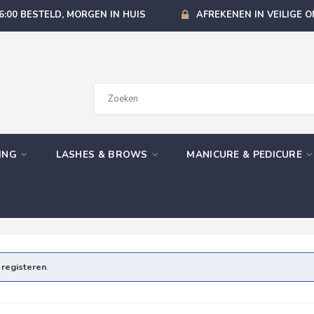
6:00 BESTELD, MORGEN IN HUIS
AFREKENEN IN VEILIGE 
GING
LASHES & BROWS
MANICURE & PEDICURE
e
registeren
.