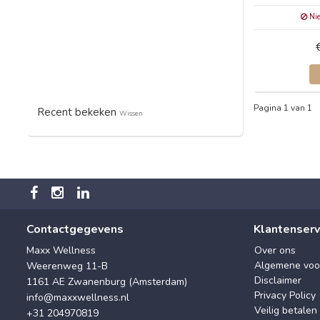
Nie
Pagina 1 van 1
Recent bekeken
Wissen
Contactgegevens
Klantenserv
Maxx Wellness
Over ons
Algemene voo
Weerenweg 11-B
Disclaimer
1161 AE Zwanenburg (Amsterdam)
Privacy Policy
info@maxxwellness.nl
Veilig betalen
+31 204970819