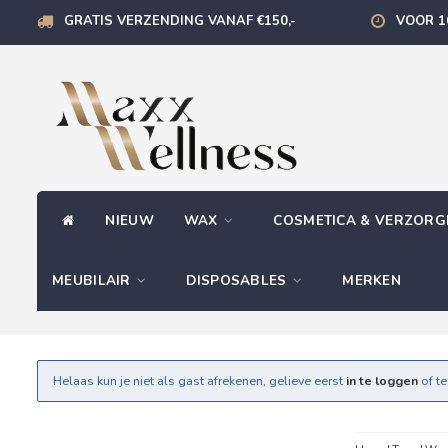
GRATIS VERZENDING VANAF €150,-
VOOR 1
NIEUW
WAX
COSMETICA & VERZOR
MEUBILAIR
DISPOSABLES
MERKEN
Helaas kun je niet als gast afrekenen, gelieve eerst
in te loggen
of t