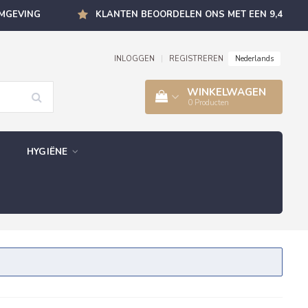
OMGEVING
KLANTEN BEOORDELEN ONS MET EEN 9,4
Nederlands
INLOGGEN
|
REGISTREREN
WINKELWAGEN
0
Producten
HYGIËNE