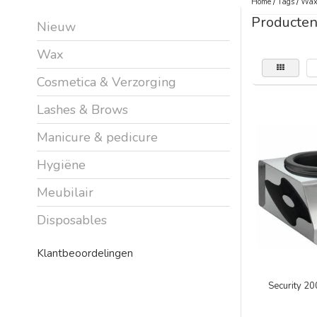
Home
/
Tags
/
Wax
Producte
Nieuw
Wax
Cosmetica & Verzorging
Lashes & Brows
Manicure & pedicure
Hygiëne
Meubilair
Disposables
Klantbeoordelingen
Security 2