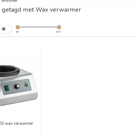
 verwarmer
n getagd met Wax verwarmer
€
0
€
75
000 wax verwarmer