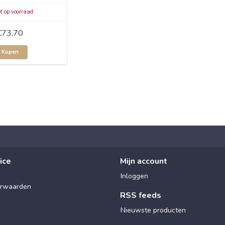
t op voorraad
€73,70
Kopen
ice
Mijn account
Inloggen
rwaarden
RSS feeds
Nieuwste producten