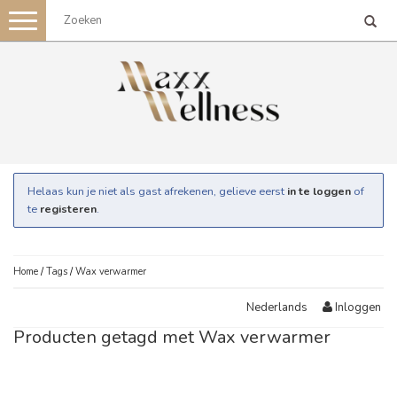
Toggle
navigation
Helaas kun je niet als gast afrekenen, gelieve eerst
in te loggen
of
te
registeren
.
Home
/
Tags
/
Wax verwarmer
Inloggen
Nederlands
Producten getagd met Wax verwarmer