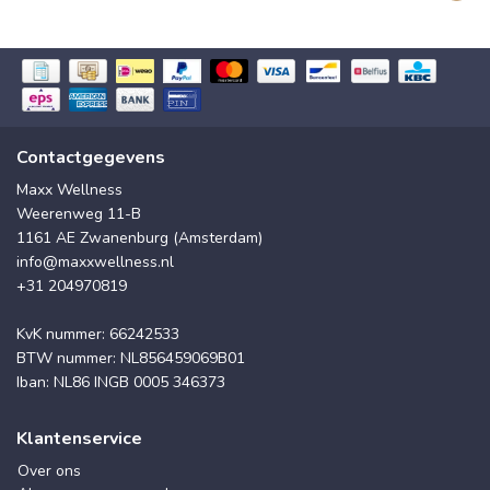
Contactgegevens
Maxx Wellness
Weerenweg 11-B
1161 AE Zwanenburg (Amsterdam)
info@maxxwellness.nl
+31 204970819
KvK nummer: 66242533
BTW nummer: NL856459069B01
Iban: NL86 INGB 0005 346373
Klantenservice
Over ons