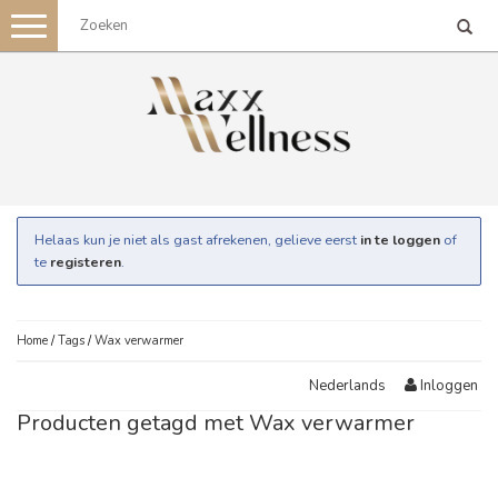
Toggle
navigation
Helaas kun je niet als gast afrekenen, gelieve eerst
in te loggen
of
te
registeren
.
Home
/
Tags
/
Wax verwarmer
Inloggen
Nederlands
Producten getagd met Wax verwarmer