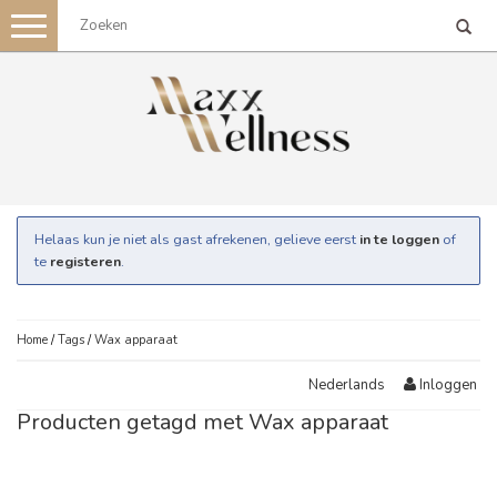
Toggle
navigation
Helaas kun je niet als gast afrekenen, gelieve eerst
in te loggen
of
te
registeren
.
Home
/
Tags
/
Wax apparaat
Inloggen
Nederlands
Producten getagd met Wax apparaat