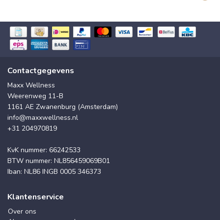
Contactgegevens
Maxx Wellness
Weerenweg 11-B
1161 AE Zwanenburg (Amsterdam)
info@maxxwellness.nl
+31 204970819
KvK nummer: 66242533
BTW nummer: NL856459069B01
Iban: NL86 INGB 0005 346373
Klantenservice
Over ons