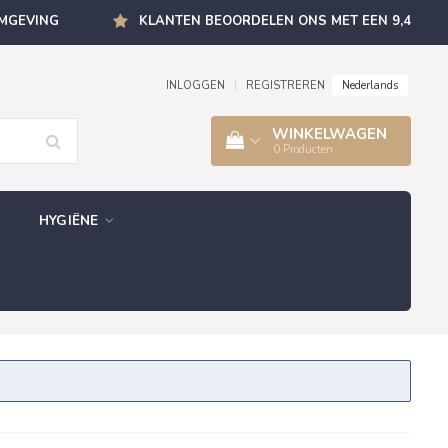
OMGEVING
KLANTEN BEOORDELEN ONS MET EEN 9,4
Nederlands
INLOGGEN
|
REGISTREREN
WINKELWAGEN
0
Producten
HYGIËNE