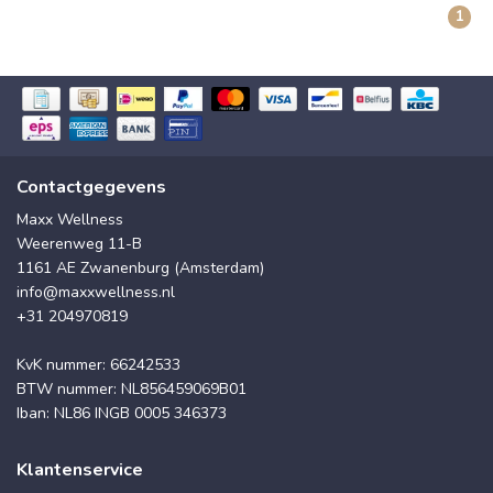
1
Contactgegevens
Maxx Wellness
Weerenweg 11-B
1161 AE Zwanenburg (Amsterdam)
info@maxxwellness.nl
+31 204970819
KvK nummer: 66242533
BTW nummer: NL856459069B01
Iban: NL86 INGB 0005 346373
Klantenservice