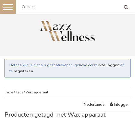
Toggle
navigation
Helaas kun je niet als gast afrekenen, gelieve eerst
in te loggen
of
te
registeren
.
Home
/
Tags
/
Wax apparaat
Inloggen
Nederlands
Producten getagd met Wax apparaat