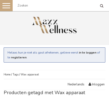
Toggle
navigation
Helaas kun je niet als gast afrekenen, gelieve eerst
in te loggen
of
te
registeren
.
Home
/
Tags
/
Wax apparaat
Inloggen
Nederlands
Producten getagd met Wax apparaat