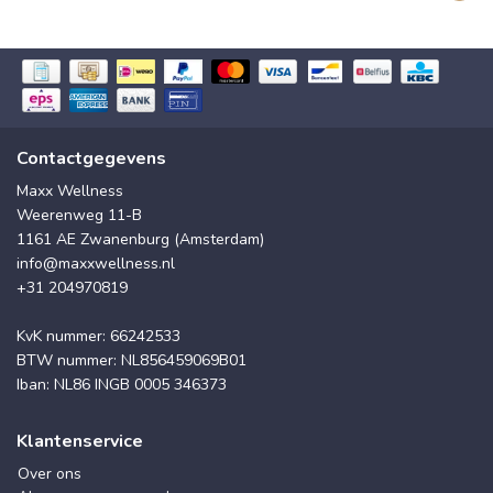
Contactgegevens
Maxx Wellness
Weerenweg 11-B
1161 AE Zwanenburg (Amsterdam)
info@maxxwellness.nl
+31 204970819
KvK nummer: 66242533
BTW nummer: NL856459069B01
Iban: NL86 INGB 0005 346373
Klantenservice
Over ons