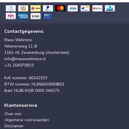
Contactgegevens
Maxx Wellness
Weerenweg 11-B
1161 AE Zwanenburg (Amsterdam)
info@maxxwellness.nl
+31 204970819
KvK nummer: 66242533
BTW nummer: NL856459069B01
Iban: NL86 INGB 0005 346373
Klantenservice
Over ons
Algemene voorwaarden
Disclaimer