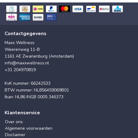
Contactgegevens
Maxx Wellness
Weerenweg 11-B
1161 AE Zwanenburg (Amsterdam)
info@maxxwellness.nl
+31 204970819
KvK nummer: 66242533
BTW nummer: NL856459069B01
Iban: NL86 INGB 0005 346373
Klantenservice
Over ons
Algemene voorwaarden
Disclaimer