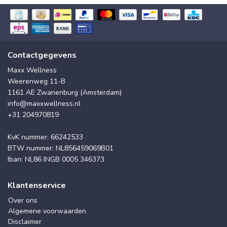
Contactgegevens
Maxx Wellness
Weerenweg 11-B
1161 AE Zwanenburg (Amsterdam)
info@maxxwellness.nl
+31 204970819
KvK nummer: 66242533
BTW nummer: NL856459069B01
Iban: NL86 INGB 0005 346373
Klantenservice
Over ons
Algemene voorwaarden
Disclaimer