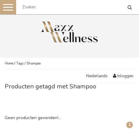
Toggle
navigation
Home
/
Tags
/
Shampoo
Inloggen
Nederlands
Producten getagd met Shampoo
Geen producten gevonden!...
1