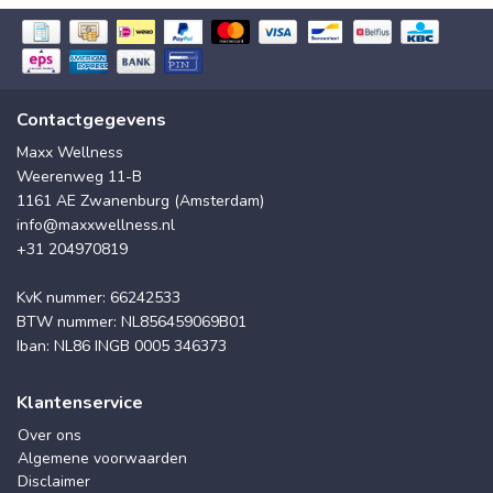
Contactgegevens
Maxx Wellness
Weerenweg 11-B
1161 AE Zwanenburg (Amsterdam)
info@maxxwellness.nl
+31 204970819
KvK nummer: 66242533
BTW nummer: NL856459069B01
Iban: NL86 INGB 0005 346373
Klantenservice
Over ons
Algemene voorwaarden
Disclaimer