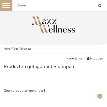
Toggle
navigation
Home
/
Tags
/
Shampoo
Inloggen
Nederlands
Producten getagd met Shampoo
Geen producten gevonden!...
1