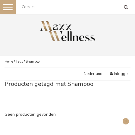
Toggle
navigation
Home
/
Tags
/
Shampoo
Inloggen
Nederlands
Producten getagd met Shampoo
Geen producten gevonden!...
1