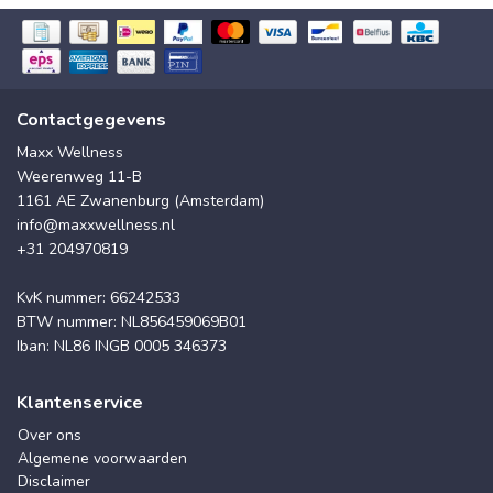
Contactgegevens
Maxx Wellness
Weerenweg 11-B
1161 AE Zwanenburg (Amsterdam)
info@maxxwellness.nl
+31 204970819
KvK nummer: 66242533
BTW nummer: NL856459069B01
Iban: NL86 INGB 0005 346373
Klantenservice
Over ons
Algemene voorwaarden
Disclaimer